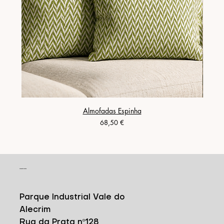
Almofadas Espinha
Preço
68,50 €
CONTACTO
Parque Industrial Vale do
Alecrim
Rua da Prata nº128