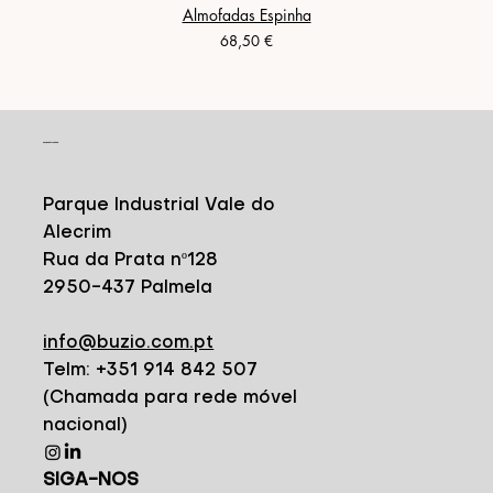
Almofadas Espinha
Preço
68,50 €
CONTACTO
Parque Industrial Vale do
Alecrim
Rua da Prata nº128
2950-437 Palmela
info@buzio.com.pt
Telm: +351 914 842 507
(Chamada para rede móvel
nacional)
SIGA-NOS