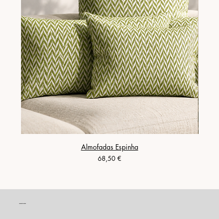
Almofadas Espinha
Preço
68,50 €
CONTACTO