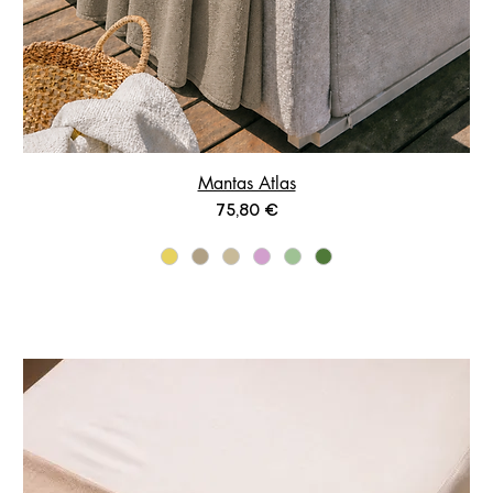
Mantas Atlas
Prix
75,80 €