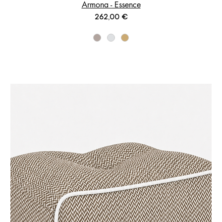
Armona - Essence
Prix
262,00 €