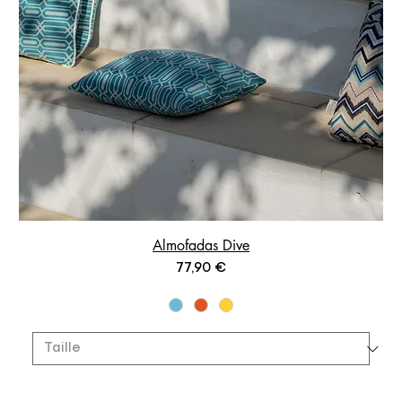
Almofadas Dive
Prix
77,90 €