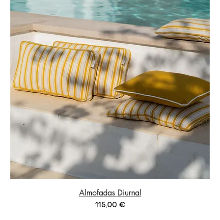
Almofadas Diurnal
Prix
115,00 €