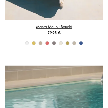
Manta Malibu Bouclé
Prix
79,95 €