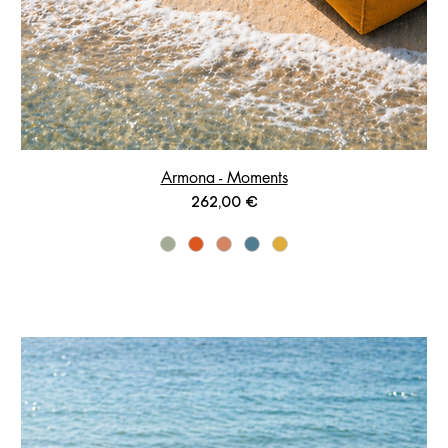
Armona - Moments
Prix
262,00 €