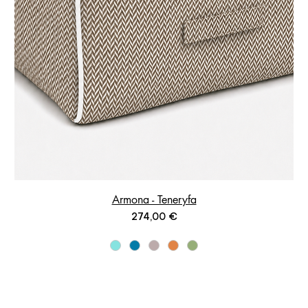
Armona - Teneryfa
Prix
274,00 €