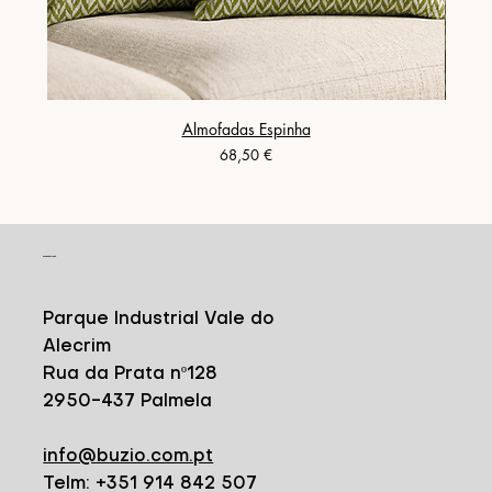
Almofadas Espinha
Prix
68,50 €
CONTACT
Parque Industrial Vale do
Alecrim
Rua da Prata nº128
2950-437 Palmela
info@buzio.com.pt
Telm: +351 914 842 507