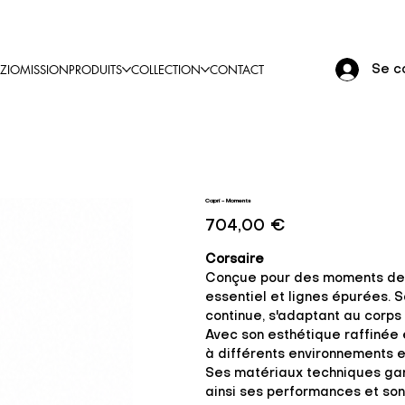
ZIO
MISSION
PRODUITS
COLLECTION
CONTACT
Se c
Capri - Moments
Prix
704,00 €
Corsaire
Conçue pour des moments de dét
essentiel et lignes épurées. 
continue, s'adaptant au corps
Avec son esthétique raffinée 
à différents environnements 
Ses matériaux techniques gar
ainsi ses performances et son