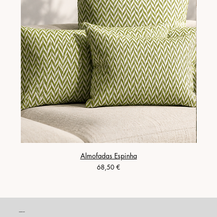
Almofadas Espinha
Prix
68,50 €
CONTACT