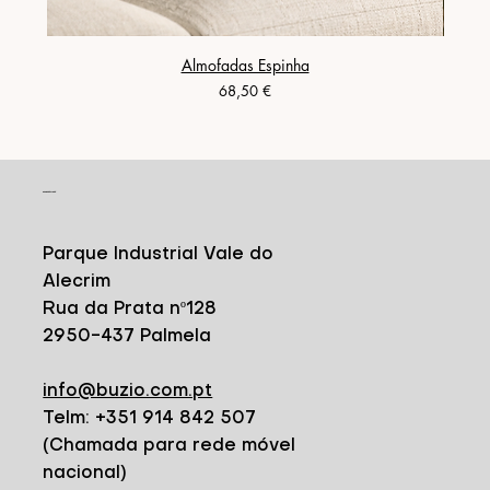
Almofadas Espinha
Prix
68,50 €
CONTACT
Parque Industrial Vale do
Alecrim
Rua da Prata nº128
2950-437 Palmela
info@buzio.com.pt
Telm: +351 914 842 507
(Chamada para rede móvel
nacional)