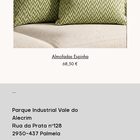
Almofadas Espinha
Prix
68,50 €
CONTACT
Parque Industrial Vale do
Alecrim
Rua da Prata nº128
2950-437 Palmela